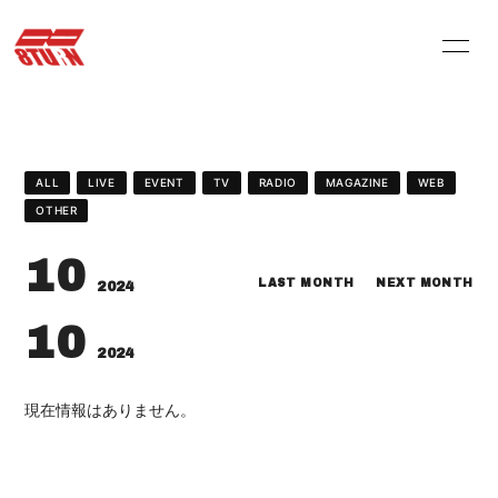
HOME
INFORMATION
PROFILE
VIDEO
ALL
LIVE
EVENT
TV
RADIO
MAGAZINE
WEB
STORE
ARCHIVES
OTHER
Q&A
MOVIE
10
LAST MONTH
NEXT MONTH
2024
PHOTOLOG
10
2024
現在情報はありません。
会員登録
ログイン