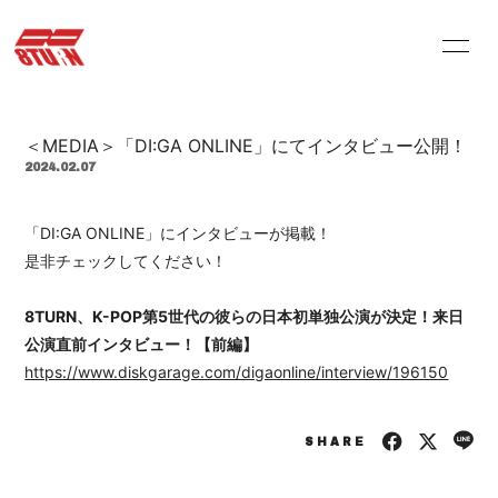
HOME
INFORMATION
＜MEDIA＞「DI:GA ONLINE」にてインタビュー公開！
PROFILE
VIDEO
2024.02.07
STORE
ARCHIVES
「DI:GA ONLINE」にインタビューが掲載！
Q&A
MOVIE
是非チェックしてください！
PHOTOLOG
8TURN、K-POP第5世代の彼らの日本初単独公演が決定！来日
公演直前インタビュー！【前編】
https://www.diskgarage.com/digaonline/interview/196150
SHARE
会員登録
ログイン