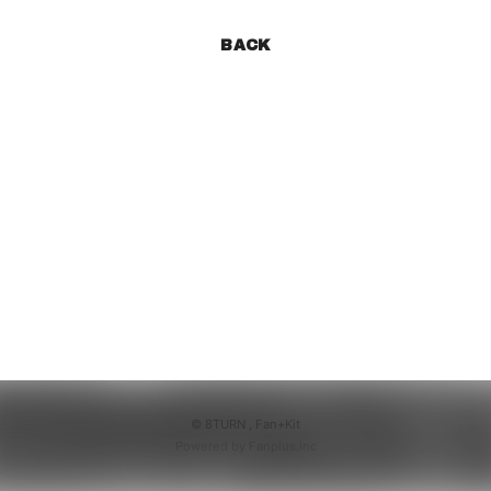
BACK
© 8TURN ,
Fan+Kit
Powered by Fanplus.inc