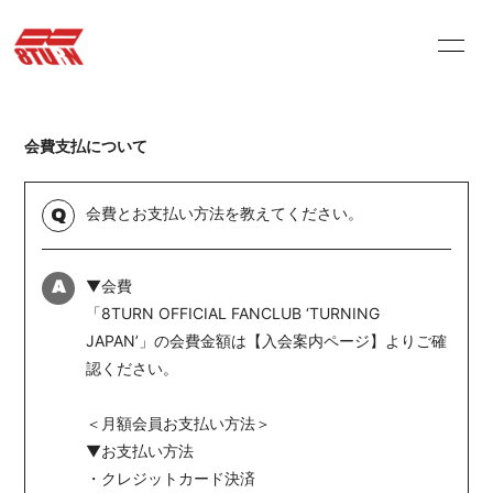
HOME
INFORMATION
会費支払について
PROFILE
VIDEO
STORE
ARCHIVES
会費とお支払い方法を教えてください。
Q
Q&A
MOVIE
▼会費
A
PHOTOLOG
「8TURN OFFICIAL FANCLUB ‘TURNING
JAPAN’」の会費金額は【
入会案内ページ
】よりご確
認ください。
＜月額会員お支払い方法＞
▼お支払い方法
会員登録
ログイン
・クレジットカード決済